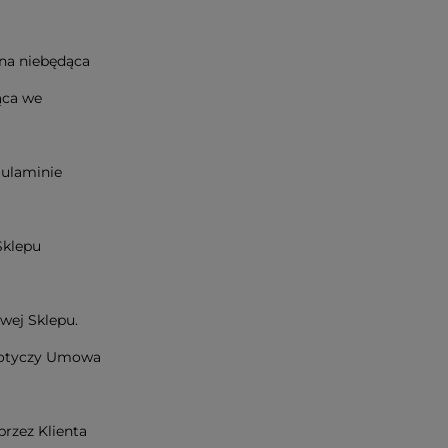
jna niebędąca
ąca we
gulaminie
Sklepu
owej Sklepu.
 dotyczy Umowa
rzez Klienta