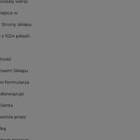
owszej wersji
iejsca w
 Strony sklepu
 1024 pikseli.
lność
ictwem Sklepu
wi formularza
 obowiązuje
lienta
wolnie przez
lką
sobom trzecim,