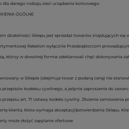
 dla danego rodzaju sieci urządzenia końcowego.
WIENIA OGÓLNE
m działalności Sklepu jest sprzedaż towarów znajdujących się w
ortymentowej Rebelion wyłącznie Przedsiębiorcom prowadzącym
ą, którzy w dowolnej formie zdeklarowali chęć dokonywania z
onowany w Sklepie (obejmuje towar z podaną ceną) nie stanowi
 przepisów kodeksu cywilnego, a jedynie zaproszenie do zawa
 przepisu art. 71 Ustawy kodeks cywilny. Złożenie zamówienia pr
ertę klienta, która wymaga akceptacji/potwierdzenia Sklepu. Kli
erty może złożyć zapytanie ofertowe