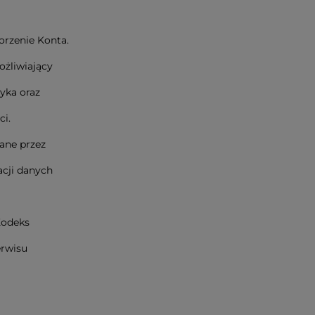
orzenie Konta.
ożliwiający
yka oraz
i.
ane przez
acji danych
Kodeks
erwisu