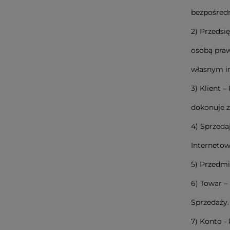
bezpośredn
2) Przedsi
osobą praw
własnym im
3) Klient 
dokonuje z
4) Sprzeda
Interneto
5) Przedmi
6) Towar –
Sprzedaży.
7) Konto -