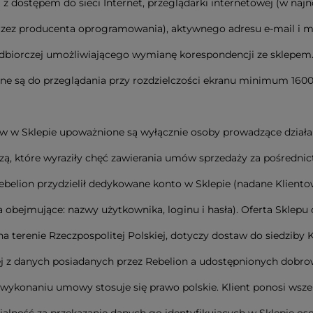
z dostępem do sieci Internet, przeglądarki internetowej (w najn
zez producenta oprogramowania), aktywnego adresu e-mail i m
dbiorczej umożliwiającego wymianę korespondencji ze sklepem.
e są do przeglądania przy rozdzielczości ekranu minimum 1600 x
 w Sklepie upoważnione są wyłącznie osoby prowadzące działa
ą, które wyraziły chęć zawierania umów sprzedaży za pośredn
ebelion przydzielił dedykowane konto w Sklepie (nadane Kliento
i a obejmujące: nazwy użytkownika, loginu i hasła). Oferta Sklepu
na terenie Rzeczpospolitej Polskiej, dotyczy dostaw do siedziby K
j z danych posiadanych przez Rebelion a udostępnionych dobro
 wykonaniu umowy stosuje się prawo polskie. Klient ponosi wsze
alność za przekazanie danych go identyfikujących w Sklepie o