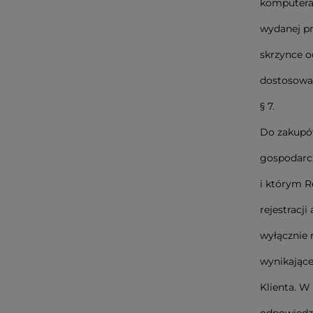
komputera 
wydanej pr
skrzynce o
dostosowan
§ 7.
Do zakupów
gospodarcz
i którym R
rejestracj
wyłącznie 
wynikające
Klienta. W
odpowiedzi