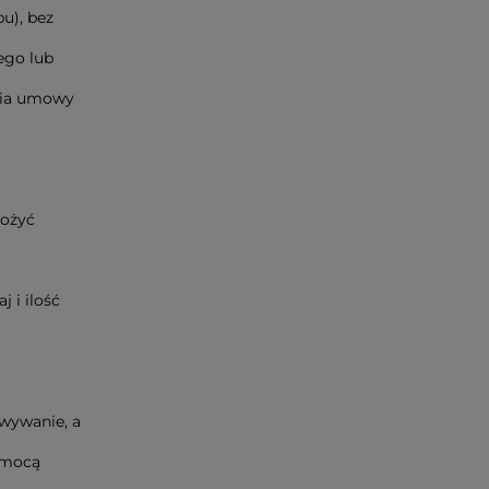
u), bez
ego lub
rcia umowy
łożyć
 i ilość
wywanie, a
pomocą