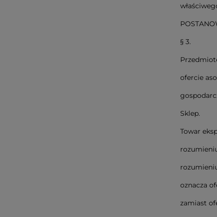
właściwego
POSTANO
§ 3.
Przedmiote
ofercie as
gospodarcz
Sklep.
Towar eksp
rozumieniu
rozumieniu
oznacza of
zamiast of