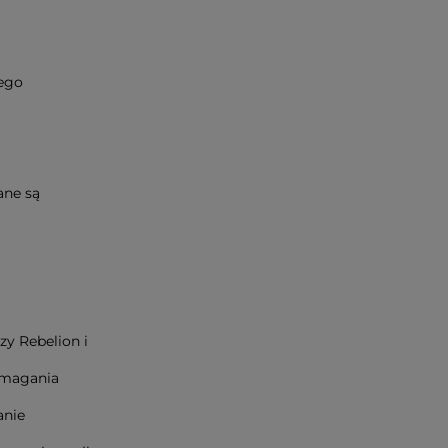
zego
ane są
y Rebelion i
ymagania
anie