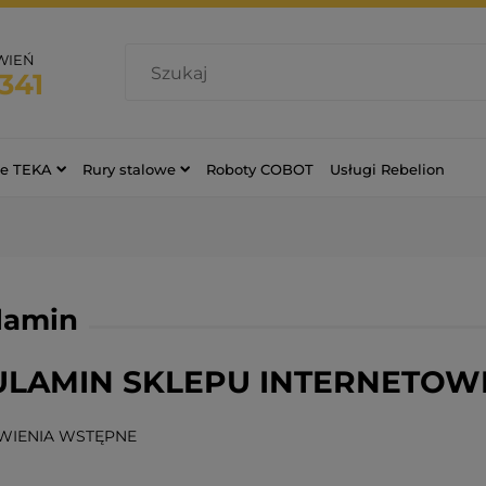
WIEŃ
341
ce TEKA
Rury stalowe
Roboty COBOT
Usługi Rebelion
lamin
LAMIN SKLEPU INTERNETOWE
WIENIA WSTĘPNE