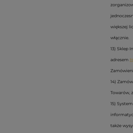
zorganizo
jednoczesn
większej l
włącznie.
13) Sklep 
adresem
h
Zamówieni
14) Zamówi
Towarów, 
15) System
informatyc
także wysy