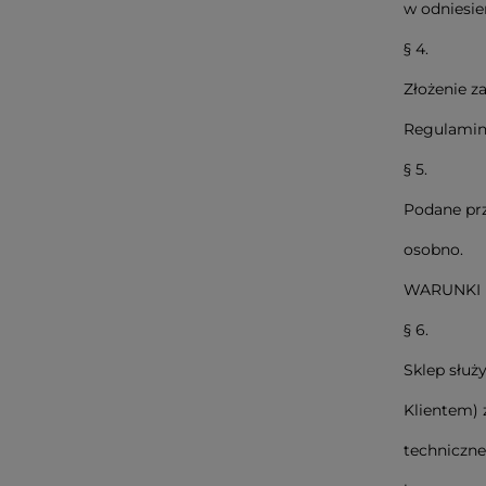
w odniesie
§ 4.
Złożenie z
Regulamin
§ 5.
Podane prz
osobno.
WARUNKI
§ 6.
Sklep służ
Klientem)
techniczne