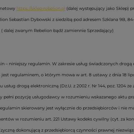
ernetowy
https://sklep-rebelion.pl
(dalej występujący jako Sklep) 
ion Sebastian Dybowski z siedzibą pod adresem Szklana 9B, 84-
 ( dalej zwanym Rebelion bądź zamiennie Sprzedający)
in – niniejszy regulamin. W zakresie usług świadczonych drogą 
jest regulaminem, o którym mowa w art. 8 ustawy z dnia 18 lipc
 usług drogą elektroniczną (Dz.U. z 2002 r. Nr 144, poz. 1204 ze 
cy pełni pozycję usługodawcy w rozumieniu wskazanego aktu p
Regulamin skierowany jest wyłącznie do przedsiębiorców i nie 
ntów w rozumieniu art. 221 Ustawy kodeks cywilny (cyt. za k
fizyczną dokonującą z przedsiębiorcą czynności prawnej niezwiąz