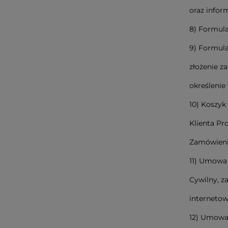
oraz infor
8) Formula
9) Formula
złożenie z
określenie
10) Koszyk
Klienta Pr
Zamówienia
11) Umowa
Cywilny, z
internetow
12) Umowa