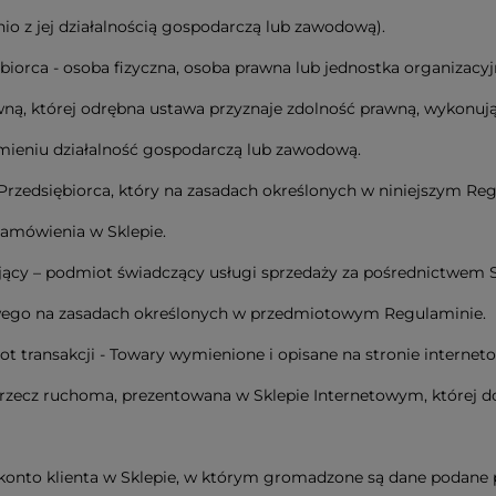
io z jej działalnością gospodarczą lub zawodową).
ębiorca - osoba fizyczna, osoba prawna lub jednostka organizacy
ną, której odrębna ustawa przyznaje zdolność prawną, wykonuj
ieniu działalność gospodarczą lub zawodową.
– Przedsiębiorca, który na zasadach określonych w niniejszym Re
amówienia w Sklepie.
jący – podmiot świadczący usługi sprzedaży za pośrednictwem 
wego na zasadach określonych w przedmiotowym Regulaminie.
ot transakcji - Towary wymienione i opisane na stronie internet
 rzecz ruchoma, prezentowana w Sklepie Internetowym, której
 konto klienta w Sklepie, w którym gromadzone są dane podane p