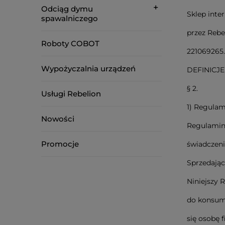
Odciąg dymu
Sklep int
spawalniczego
przez
Rebel
Roboty COBOT
221069265.
Wypożyczalnia urządzeń
DEFINICJE
§ 2.
Usługi Rebelion
1) Regulam
Nowości
Regulamin 
Promocje
świadczeniu
Sprzedają
Niniejszy 
do konsume
się osobę 