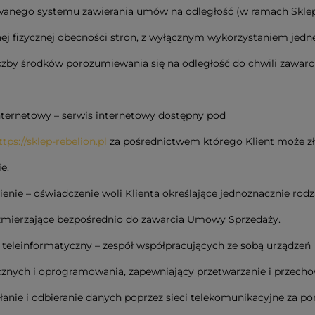
wanego systemu zawierania umów na odległość (w ramach Sklep
ej fizycznej obecności stron, z wyłącznym wykorzystaniem jedn
iczby środków porozumiewania się na odległość do chwili zawa
Internetowy – serwis internetowy dostępny pod
ttps://sklep-rebelion.pl
za pośrednictwem którego Klient może z
e.
enie – oświadczenie woli Klienta określające jednoznacznie rodzaj
zmierzające bezpośrednio do zawarcia Umowy Sprzedaży.
 teleinformatyczny – zespół współpracujących ze sobą urządzeń
znych i oprogramowania, zapewniający przetwarzanie i przecho
łanie i odbieranie danych poprzez sieci telekomunikacyjne za 