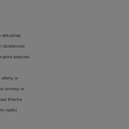
 aktualnej
 działalność
akupów poprzez
 oferty w
rcia umowy w
zez Klienta
ent nadto