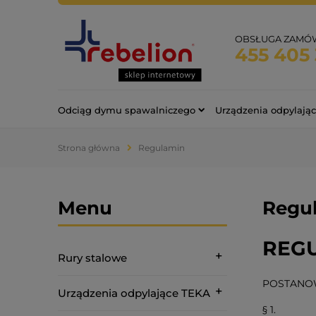
OBSŁUGA ZAMÓ
455 405 
Odciąg dymu spawalniczego
Urządzenia odpylają
Strona główna
Regulamin
Menu
Regu
REGU
Rury stalowe
POSTANO
Urządzenia odpylające TEKA
§ 1.