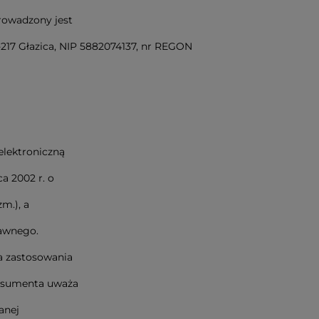
prowadzony jest
217 Głazica, NIP 5882074137, nr REGON
elektroniczną
a 2002 r. o
zm.), a
rawnego.
ma zastosowania
onsumenta uważa
anej