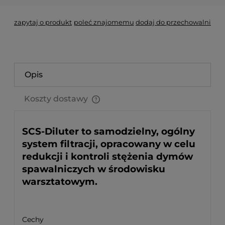
zapytaj o produkt
poleć znajomemu
dodaj do przechowalni
Opis
Koszty dostawy
Cena nie zawiera ewentualnych kosztów płatności
SCS-Diluter to samodzielny, ogólny
system filtracji, opracowany w celu
redukcji i kontroli stężenia dymów
spawalniczych w środowisku
warsztatowym.
Cechy