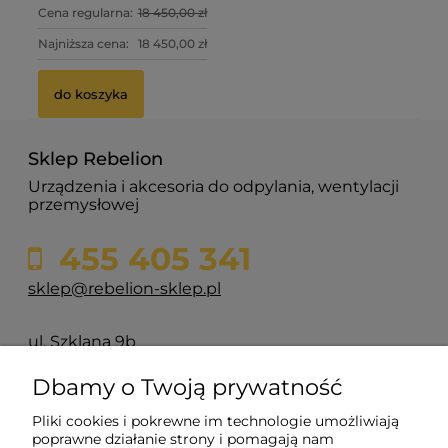
Cena regularna:
18 450,00 zł
Najniższa cena:
18 450,00 zł
do koszyka
Sklep Rebelion
Urządzenia i akcesoria do odpylania, wentylacji
przemysłowej
455 405 341
sklep@rebelion-sklep.pl
ul. Szklana 9b
84-217 Głazica
Dbamy o Twoją prywatność
Pliki cookies i pokrewne im technologie umożliwiają
Pomoc
poprawne działanie strony i pomagają nam