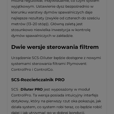
można regulować indywidualnie, co czyni system
wyjątkowym. Ustawienie dysz bezpośrednio w
kierunku warstwy dymów spawalniczych daje
najlepsze rezultaty (zwykle od czterech do sześciu
metrów (13–20 stóp)). Główną zaletą jest
stosunkowo niewielka inwestycja w kontrolę
dymów spawalniczych w zakładzie.
Dwie wersje sterowania filtrem
Urządzenie SCS-Diluter będzie dostępne z nowymi
systemami sterowania filtrami Plymovent:
ControlPro i ControlGo.
SCS-Rozcieńczalnik PRO
SCS
-
Diluter PRO
jest wyposażony w moduł
ControlPro. Ta wersja posiada intuicyjny interfejs
dotykowy, który na pierwszy rzut oka pokazuje, jak
działa system, co system robi teraz, co będzie robić
dalej i jak utrzymać go w dobrej kondycji.