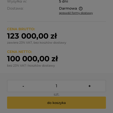
Wysyłka w:
5 dni
Dostawa:
Darmowa
sprawdź formy dostawy
Cena nie zawiera ewentualnych kosztów płatności
CENA BRUTTO:
123 000,00 zł
zawiera 23% VAT, bez kosztów dostawy
CENA NETTO:
100 000,00 zł
bez 23% VAT i kosztów dostawy
-
+
szt.
do koszyka