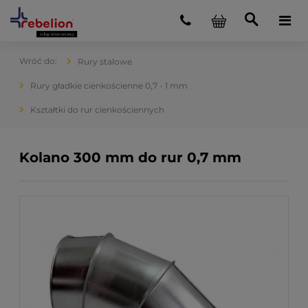
Rury stalowe
Rury gładkie cienkościenne 0,7 - 1 mm
Kształtki do rur cienkościennych
Kolano 300 mm do rur 0,7 mm