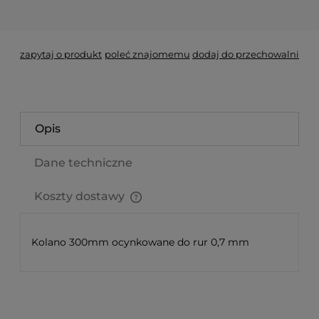
*
- Pole wymagane
zapytaj o produkt
poleć znajomemu
dodaj do przechowalni
Opis
Dane techniczne
Koszty dostawy
Cena nie zawiera ewentualnych kosztów płatności
Kolano 300mm ocynkowane do rur 0,7 mm