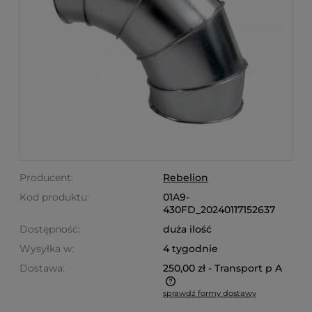
Producent:
Rebelion
Kod produktu:
01A9-
430FD_20240117152637
Dostępność:
duża ilość
Wysyłka w:
4 tygodnie
Dostawa:
250,00 zł
- Transport p A
sprawdź formy dostawy
Cena nie zawiera ewentualnych kosztów płatności