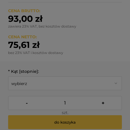
CENA BRUTTO:
93,00 zł
zawiera 23% VAT, bez kosztów dostawy
CENA NETTO:
75,61 zł
bez 23% VAT i kosztów dostawy
*
Kąt [stopnie]:
-
+
szt.
do koszyka