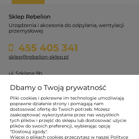
Sklep Rebelion
Urządzenia i akcesoria do odpylania, wentylacji
przemysłowej
455 405 341
sklep@rebelion-sklep.pl
ul. Szklana 9b
84-217 Głazica
Dbamy o Twoją prywatność
Pliki cookies i pokrewne im technologie umożliwiają
Pomoc
poprawne działanie strony i pomagają nam
dostosować ofertę do Twoich potrzeb. Możesz
zaakceptować wykorzystanie przez nas wszystkich
Moje konto
tych plików i przejść do sklepu lub dostosować użycie
plików do swoich preferencji, wybierając opcję
"Dostosuj zgody".
Płatności i dostawa
Więcej o plikach cookies przeczytasz w naszej Polityce