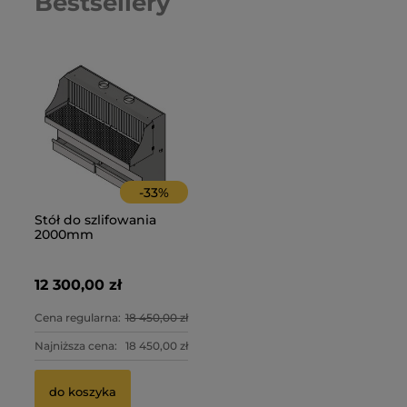
Bestsellery
-
33
%
Stół do szlifowania
2000mm
12 300,00 zł
Cena regularna:
18 450,00 zł
Najniższa cena:
18 450,00 zł
do koszyka
Opaska szybkozłączka do łączenia rur gładkich
Op