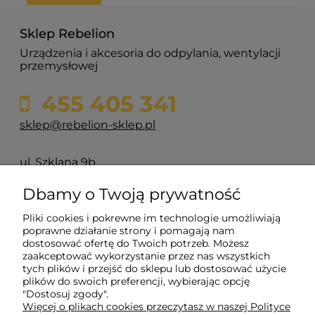
cienkościennych
gr
Sklep Rebelion
42,00 zł
12
Urządzenia i akcesoria do odpylania, wentylacji
przemysłowej
do koszyka
455 405 341
sklep@rebelion-sklep.pl
ul. Szklana 9b
84-217 Głazica
Dbamy o Twoją prywatność
Pliki cookies i pokrewne im technologie umożliwiają
Pomoc
poprawne działanie strony i pomagają nam
dostosować ofertę do Twoich potrzeb. Możesz
zaakceptować wykorzystanie przez nas wszystkich
Moje konto
tych plików i przejść do sklepu lub dostosować użycie
plików do swoich preferencji, wybierając opcję
"Dostosuj zgody".
Płatności i dostawa
Więcej o plikach cookies przeczytasz w naszej Polityce