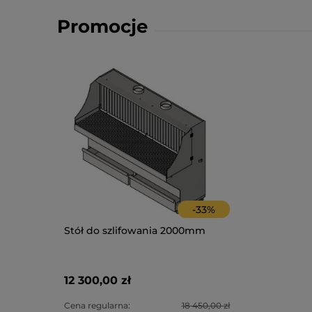
Promocje
-
33
%
Stół do szlifowania 2000mm
12 300,00 zł
Cena regularna:
18 450,00 zł