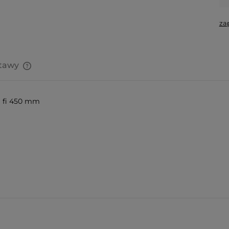
za
stawy
Cena nie zawiera ewentualnych
kosztów płatności
m fi 450 mm