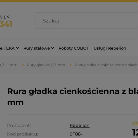
WIEŃ
341
ce TEKA
Rury stalowe
Roboty COBOT
Usługi Rebelion
0,7 - 1 mm
Rury gładkie 0,7 mm
Rura gładka cienkościenna z bla
Rura gładka cienkościenna z b
mm
CE
Producent:
Rebelion
1
Kod produktu:
0F88-