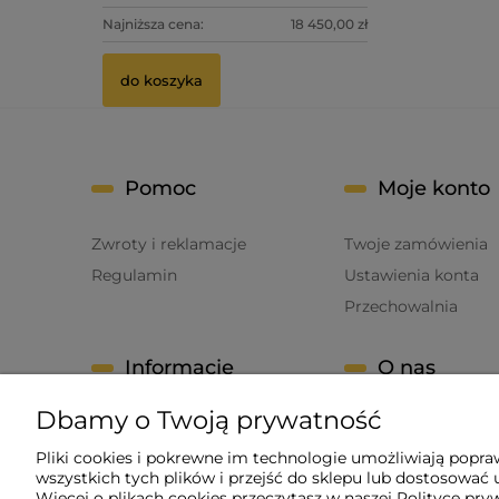
Najniższa cena:
18 450,00 zł
do koszyka
Pomoc
Moje konto
Zwroty i reklamacje
Twoje zamówienia
Regulamin
Ustawienia konta
Przechowalnia
Informacje
O nas
Dbamy o Twoją prywatność
Polityka prywatności
Kontakt i dane firm
Blog
Pliki cookies i pokrewne im technologie umożliwiają popr
wszystkich tych plików i przejść do sklepu lub dostosować u
O firmie
Więcej o plikach cookies przeczytasz w naszej Polityce pry