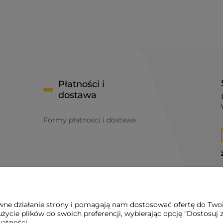
Płatności i
dostawa
Formy płatności i dostawa
y
awne działanie strony i pomagają nam dostosować ofertę do Two
życie plików do swoich preferencji, wybierając opcję "Dostosuj 
watności.