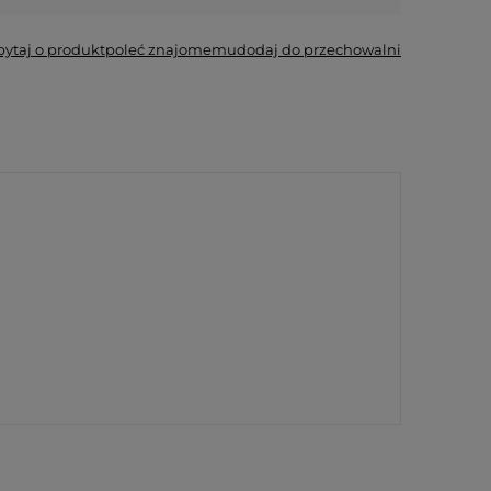
pytaj o produkt
poleć znajomemu
dodaj do przechowalni