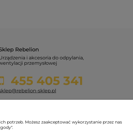
Sklep Rebelion
Urządzenia i akcesoria do odpylania,
wentylacji przemysłowej
455 405 341
sklep@rebelion-sklep.pl
ul. Szklana 9b
84-217 Głazica
ich potrzeb. Możesz zaakceptować wykorzystanie przez nas
zgody".