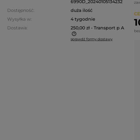
6990D_20240105134232
za
Dostępność:
duża ilość
CE
Wysyłka w:
4 tygodnie
1
Dostawa:
250,00 zł
- Transport p A
be
sprawdź formy dostawy
a nie zawiera ewentualnych
ztów płatności