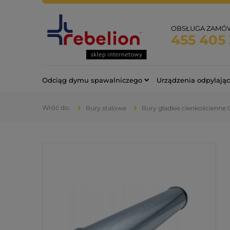
OBSŁUGA ZAMÓ
455 405 
Odciąg dymu spawalniczego
Urządzenia odpylają
Rury stalowe
Rury gładkie cienkościenne 