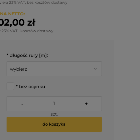
wiera 23% VAT, bez kosztów dostawy
NA NETTO:
02,00 zł
z 23% VAT i kosztów dostawy
*
długość rury [m]:
*
bez ocynku
-
+
szt.
do koszyka
*
- Pole wymagane