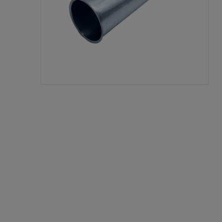
Cen
kos