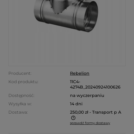
Producent:
Rebelion
Kod produktu:
11C4-
4274B_20240924100626
Dostępność:
na wyczerpaniu
Wysyłka w:
14 dni
Dostawa:
250,00 zł
- Transport p A
sprawdź formy dostawy
Cena nie zawiera ewentualnych kosztów płatności