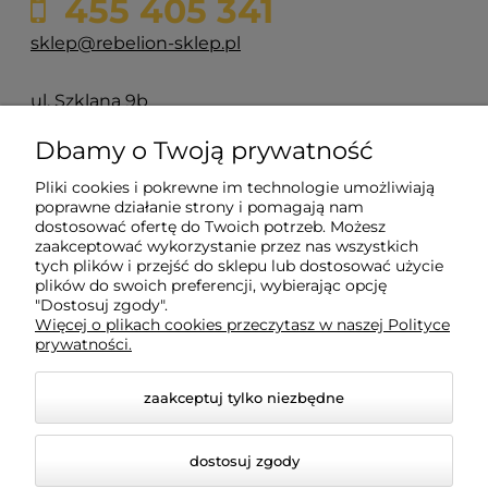
455 405 341
sklep@rebelion-sklep.pl
ul. Szklana 9b
84-217 Głazica
Dbamy o Twoją prywatność
Pliki cookies i pokrewne im technologie umożliwiają
Pomoc
poprawne działanie strony i pomagają nam
dostosować ofertę do Twoich potrzeb. Możesz
zaakceptować wykorzystanie przez nas wszystkich
Moje konto
tych plików i przejść do sklepu lub dostosować użycie
plików do swoich preferencji, wybierając opcję
"Dostosuj zgody".
Płatności i dostawa
Więcej o plikach cookies przeczytasz w naszej Polityce
prywatności.
Informacje
zaakceptuj tylko niezbędne
O nas
dostosuj zgody