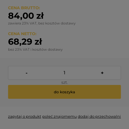
CENA BRUTTO:
84,00 zł
zawiera 23% VAT, bez kosztów dostawy
CENA NETTO:
68,29 zł
bez 23% VAT i kosztów dostawy
-
+
szt.
do koszyka
zapytaj o produkt
poleć znajomemu
dodaj do przechowalni