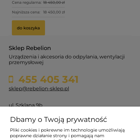
Cena regularna:
18 450,00 zł
Najniższa cena:
18 450,00 zł
do koszyka
Sklep Rebelion
Urządzenia i akcesoria do odpylania, wentylacji
przemysłowej
455 405 341
sklep@rebelion-sklep.pl
ul. Szklana 9b
84-217 Głazica
Dbamy o Twoją prywatność
Pliki cookies i pokrewne im technologie umożliwiają
Pomoc
poprawne działanie strony i pomagają nam