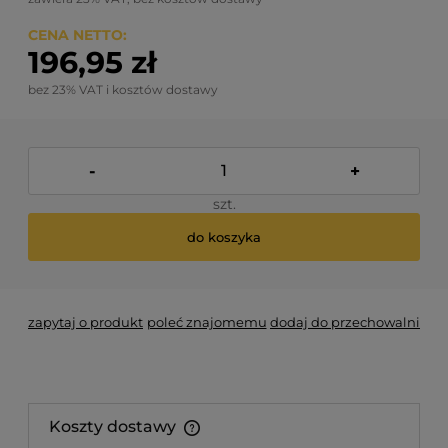
CENA NETTO:
196,95 zł
bez 23% VAT i kosztów dostawy
-
+
szt.
do koszyka
zapytaj o produkt
poleć znajomemu
dodaj do przechowalni
Koszty dostawy
Cena nie zawiera ewentualnych kosztów płatności