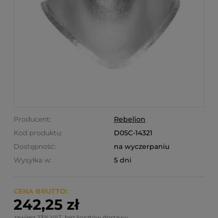
Producent:
Rebelion
Kod produktu:
D05C-14321
Dostępność:
na wyczerpaniu
Wysyłka w:
5 dni
CENA BRUTTO:
242,25 zł
zawiera 23% VAT, bez kosztów dostawy