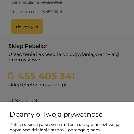
Cena regularna:
18 450,00 zł
Najniższa cena:
18 450,00 zł
do koszyka
Sklep Rebelion
Urządzenia i akcesoria do odpylania, wentylacji
przemysłowej
455 405 341
sklep@rebelion-sklep.pl
ul. Szklana 9b
84-217 Głazica
Dbamy o Twoją prywatność
Pliki cookies i pokrewne im technologie umożliwiają
Pomoc
poprawne działanie strony i pomagają nam