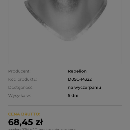
Producent:
Rebelion
Kod produktu:
D05C-14322
Dostępność:
na wyczerpaniu
Wysyłka w:
5 dni
CENA BRUTTO:
68,45 zł
zawiera 23% VAT, bez kosztów dostawy