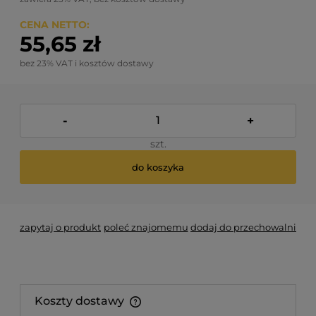
CENA NETTO:
55,65 zł
bez 23% VAT i kosztów dostawy
-
+
szt.
do koszyka
zapytaj o produkt
poleć znajomemu
dodaj do przechowalni
Koszty dostawy
Cena nie zawiera ewentualnych kosztów płatności