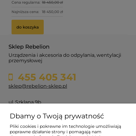
Cena regularna:
18 450,00 zł
Najniższa cena:
18 450,00 zł
do koszyka
Sklep Rebelion
Urządzenia i akcesoria do odpylania, wentylacji
przemysłowej
455 405 341
sklep@rebelion-sklep.pl
ul. Szklana 9b
84-217 Głazica
Dbamy o Twoją prywatność
Pliki cookies i pokrewne im technologie umożliwiają
Pomoc
poprawne działanie strony i pomagają nam