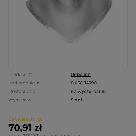
Producent:
Rebelion
Kod produktu:
D05C-14390
Dostępność:
na wyczerpaniu
Wysyłka w:
5 dni
CENA BRUTTO:
70,91 zł
zawiera 23% VAT, bez kosztów dostawy