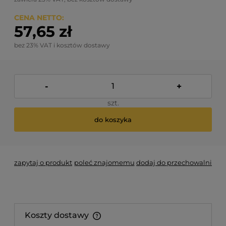
CENA NETTO:
57,65 zł
bez 23% VAT i kosztów dostawy
-
+
szt.
do koszyka
zapytaj o produkt
poleć znajomemu
dodaj do przechowalni
Koszty dostawy
Cena nie zawiera ewentualnych kosztów płatności