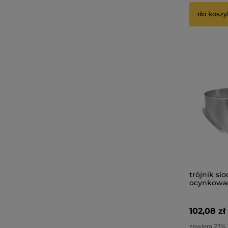
do koszy
trójnik si
ocynkowan
102,08 zł
zawiera 23%