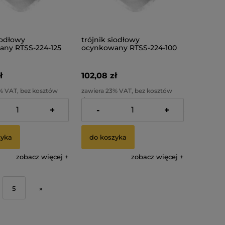
iodłowy
trójnik siodłowy
ny RTSS-224-125
ocynkowany RTSS-224-100
ł
102,08 zł
% VAT, bez kosztów
zawiera 23% VAT, bez kosztów
dostawy
+
-
+
:
82,99 zł
Cena netto:
82,99 zł
zyka
do koszyka
zobacz więcej
zobacz więcej
5
»