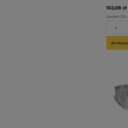
102,08 zł
zawiera 23%
dostawy
-
Cena netto:
do koszy