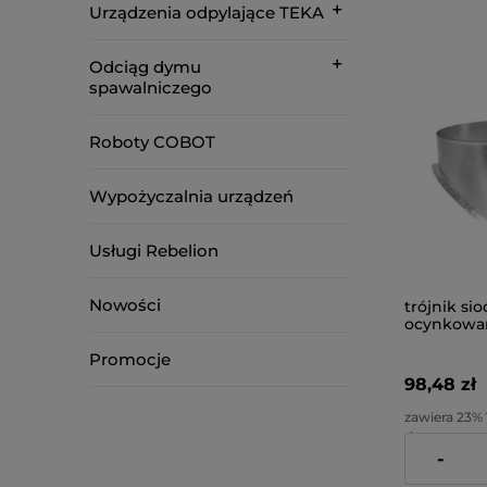
Urządzenia odpylające TEKA
Odciąg dymu
spawalniczego
Roboty COBOT
Wypożyczalnia urządzeń
Usługi Rebelion
Nowości
trójnik si
ocynkowan
Promocje
98,48 zł
zawiera 23%
dostawy
-
Cena netto: