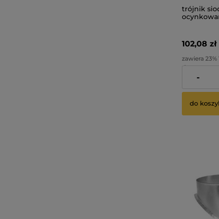
trójnik si
ocynkowan
102,08 zł
zawiera 23%
dostawy
-
Cena netto:
do koszy