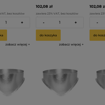
102,08 zł
102,08 z
 VAT, bez kosztów
zawiera 23% VAT, bez kosztów
zawiera 23
dostawy
dostawy
+
-
+
-
82,99 zł
Cena netto:
82,99 zł
Cena netto
ka
do koszyka
do kos
zobacz więcej
zobacz więcej