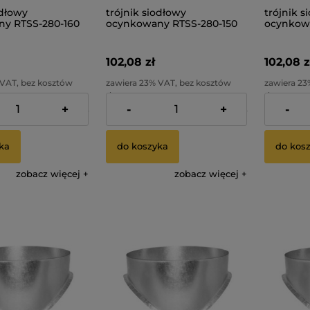
odłowy
trójnik siodłowy
trójnik s
y RTSS-280-160
ocynkowany RTSS-280-150
ocynkowa
102,08 zł
102,08 z
 VAT, bez kosztów
zawiera 23% VAT, bez kosztów
zawiera 23
dostawy
dostawy
+
-
+
-
82,99 zł
Cena netto:
82,99 zł
Cena netto
ka
do koszyka
do kos
zobacz więcej
zobacz więcej