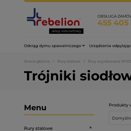
OBSŁUGA ZAMÓ
455 405 
Odciąg dymu spawalniczego
Urządzenia odpylają
Strona główna
Rury stalowe
Rury ocynkowane SPIR
Trójniki siodło
Menu
Rury stalowe