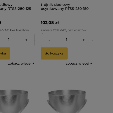
iodłowy
trójnik siodłowy
ny RTSS-280-125
ocynkowany RTSS-250-150
ł
102,08 zł
% VAT, bez kosztów
zawiera 23% VAT, bez kosztów
dostawy
+
-
+
:
82,99 zł
Cena netto:
82,99 zł
zyka
do koszyka
zobacz więcej
zobacz więcej