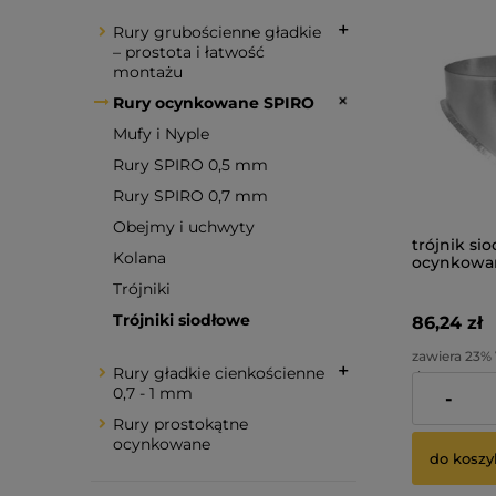
Rury grubościenne gładkie
– prostota i łatwość
montażu
Rury ocynkowane SPIRO
Mufy i Nyple
Rury SPIRO 0,5 mm
Rury SPIRO 0,7 mm
Obejmy i uchwyty
trójnik si
Kolana
ocynkowan
Trójniki
Trójniki siodłowe
86,24 zł
zawiera 23%
Rury gładkie cienkościenne
dostawy
0,7 - 1 mm
-
Cena netto:
Rury prostokątne
ocynkowane
do koszy