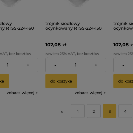
odłowy
trójnik siodłowy
trójnik s
y RTSS-224-160
ocynkowany RTSS-224-150
ocynkowa
102,08 zł
102,08 z
 VAT, bez kosztów
zawiera 23% VAT, bez kosztów
zawiera 23
dostawy
dostawy
+
-
+
-
82,99 zł
Cena netto:
82,99 zł
Cena netto
ka
do koszyka
do kos
zobacz więcej
zobacz więcej
«
1
2
3
4