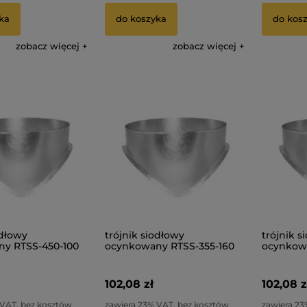
ka
do koszyka
do kos
zobacz więcej
zobacz więcej
odłowy
trójnik siodłowy
trójnik s
y RTSS-450-100
ocynkowany RTSS-355-160
ocynkowa
102,08 zł
102,08 z
 VAT, bez kosztów
zawiera 23% VAT, bez kosztów
zawiera 23