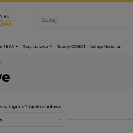
WIEŃ
341
ce TEKA
Rury stalowe
Roboty COBOT
Usługi Rebelion
O
we
Trójniki siodłowe