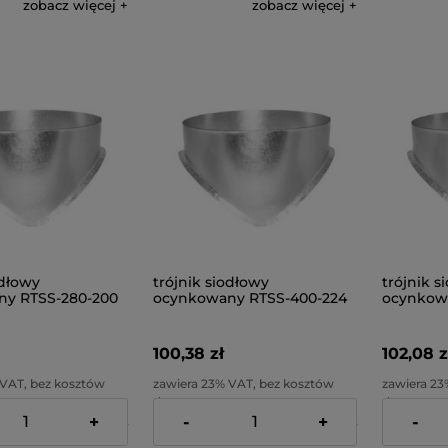
zobacz więcej
zobacz więcej
odłowy
trójnik siodłowy
trójnik s
y RTSS-280-200
ocynkowany RTSS-400-224
ocynkowa
100,38 zł
102,08 z
 VAT, bez kosztów
zawiera 23% VAT, bez kosztów
zawiera 23
dostawy
dostawy
+
-
+
-
80,07 zł
Cena netto:
81,61 zł
Cena netto