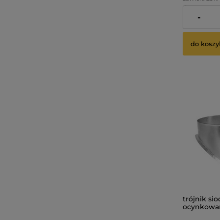
dostawy
-
Cena netto:
do koszy
trójnik si
ocynkowan