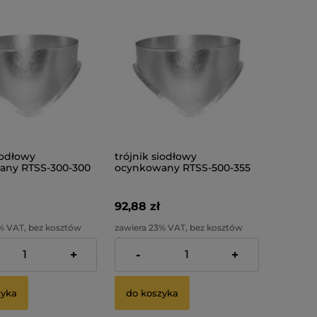
iodłowy
trójnik siodłowy
any RTSS-300-300
ocynkowany RTSS-500-355
92,88 zł
% VAT, bez kosztów
zawiera 23% VAT, bez kosztów
dostawy
+
-
+
:
75,24 zł
Cena netto:
75,51 zł
zyka
do koszyka