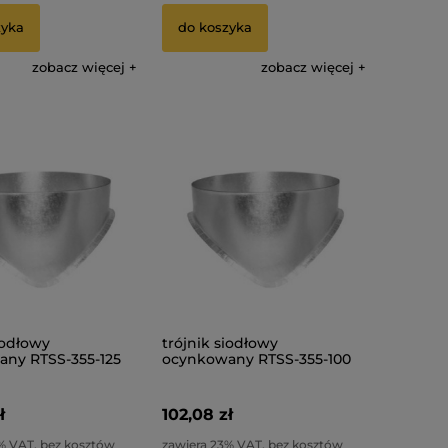
zyka
do koszyka
zobacz więcej
zobacz więcej
iodłowy
trójnik siodłowy
ny RTSS-355-125
ocynkowany RTSS-355-100
ł
102,08 zł
% VAT, bez kosztów
zawiera 23% VAT, bez kosztów