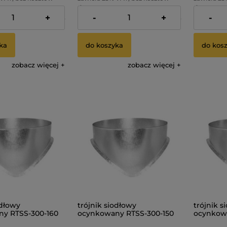
dostawy
dostawy
+
-
+
-
82,99 zł
Cena netto:
82,99 zł
Cena netto
ka
do koszyka
do kos
zobacz więcej
zobacz więcej
odłowy
trójnik siodłowy
trójnik s
y RTSS-300-160
ocynkowany RTSS-300-150
ocynkowa