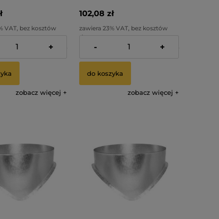
ł
102,08 zł
% VAT, bez kosztów
zawiera 23% VAT, bez kosztów
dostawy
+
-
+
:
82,99 zł
Cena netto:
82,99 zł
zyka
do koszyka
zobacz więcej
zobacz więcej