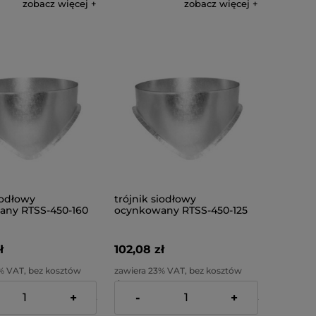
zobacz więcej
zobacz więcej
iodłowy
trójnik siodłowy
ny RTSS-450-160
ocynkowany RTSS-450-125
ł
102,08 zł
% VAT, bez kosztów
zawiera 23% VAT, bez kosztów
dostawy
+
-
+
:
82,99 zł
Cena netto:
82,99 zł