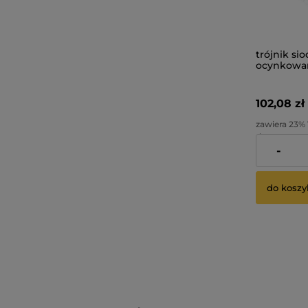
trójnik si
ocynkowan
102,08 zł
zawiera 23%
dostawy
-
Cena netto:
do koszy