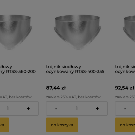
odłowy
trójnik siodłowy
trójnik s
y RTSS-560-200
ocynkowany RTSS-400-355
ocynkow
87,44 zł
92,54 zł
 VAT, bez kosztów
zawiera 23% VAT, bez kosztów
zawiera 23
dostawy
dostawy
+
-
+
-
70,11 zł
Cena netto:
71,09 zł
Cena netto
ka
do koszyka
do kos