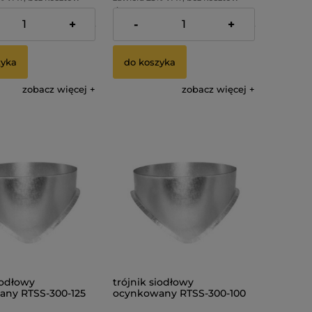
dostawy
+
-
+
:
82,99 zł
Cena netto:
82,99 zł
zyka
do koszyka
zobacz więcej
zobacz więcej
iodłowy
trójnik siodłowy
ny RTSS-300-125
ocynkowany RTSS-300-100